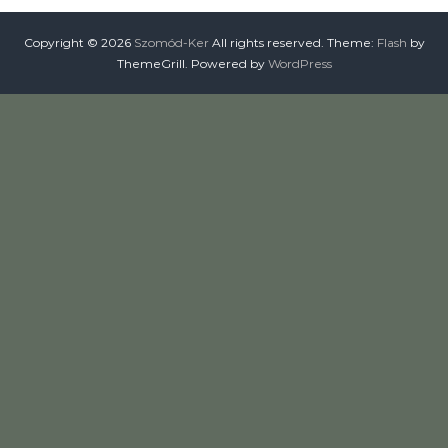
t
á
Copyright © 2026
Szomód-Ker
All rights reserved. Theme:
Flash
by
s
ThemeGrill. Powered by
WordPress
a
,
Ö
n
t
ö
z
é
s
e