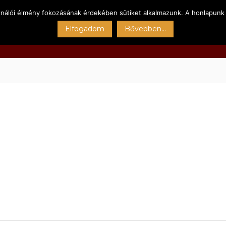
ználói élmény fokozásának érdekében sütiket alkalmazunk. A honlapunk 
Főoldal
Kert
Sportpályák
Szolgáltatásain
Elfogadom
Bővebben...