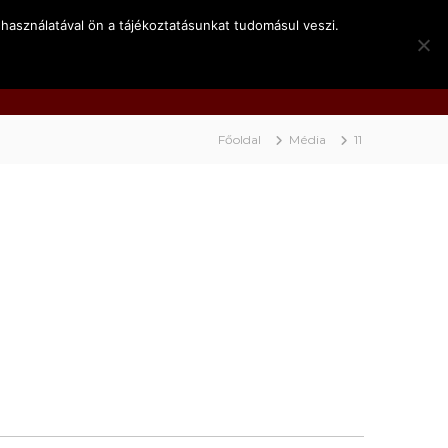
használatával ön a tájékoztatásunkat tudomásul veszi.
k
Kapcsolat
Video
BociNET
Főoldal
Média
11