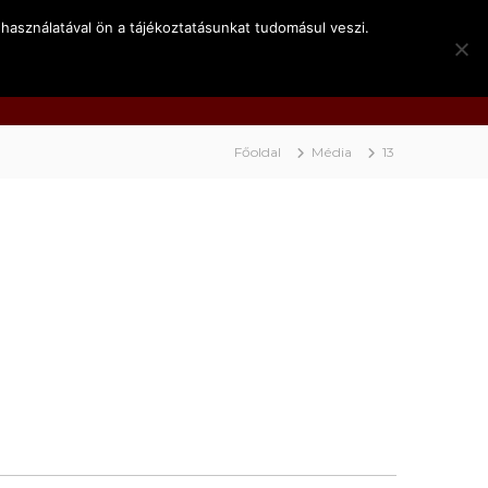
használatával ön a tájékoztatásunkat tudomásul veszi.
k
Kapcsolat
Video
BociNET
Főoldal
Média
13