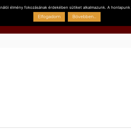
ználói élmény fokozásának érdekében sütiket alkalmazunk. A honlapunk 
Főoldal
Kert
Sportpályák
Szolgáltatásain
Elfogadom
Bővebben...