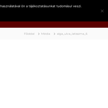
használatával ön a tájékoztatásunkat tudomásul veszi.
k
Kapcsolat
Video
BociNET
Főoldal
Média
alga_ulva_latissima_6