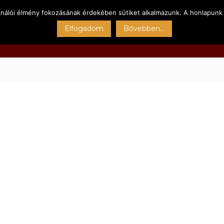
ználói élmény fokozásának érdekében sütiket alkalmazunk. A honlapunk 
Főoldal
Kert
Sportpályák
Szolgáltatásain
Elfogadom
Bővebben...