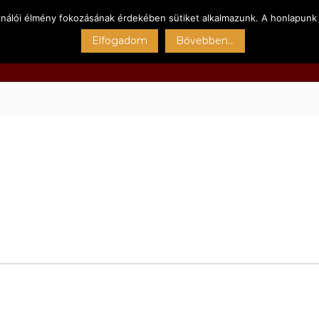
ználói élmény fokozásának érdekében sütiket alkalmazunk. A honlapunk 
Főoldal
Kert
Sportpályák
Szolgáltatásain
Elfogadom
Bővebben...