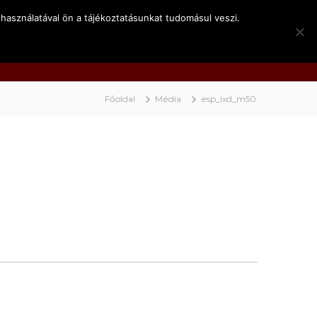
használatával ön a tájékoztatásunkat tudomásul veszi.
k
Kapcsolat
Video
BociNET
Főoldal
Média
esp_lxd_m50