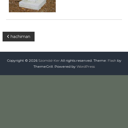
t
á
s
a
,
Ö
n
B
hachiman
t
ö
e
z
é
s
j
Copyright © 2026
Szomód-Ker
All rights reserved. Theme:
Flash
by
e
ThemeGrill. Powered by
WordPress
e
g
y
z
é