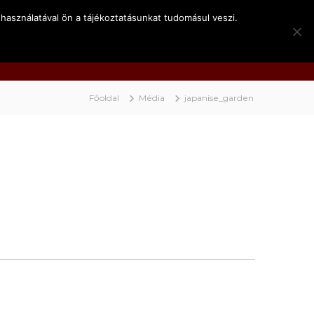
használatával ön a tájékoztatásunkat tudomásul veszi.
k
Kapcsolat
Video
BociNET
Főoldal
Média
japanise_garden