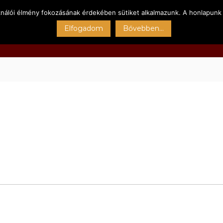
ználói élmény fokozásának érdekében sütiket alkalmazunk. A honlapunk 
Főoldal
Kert
Sportpályák
Szolgáltatásain
Elfogadom
Bővebben...