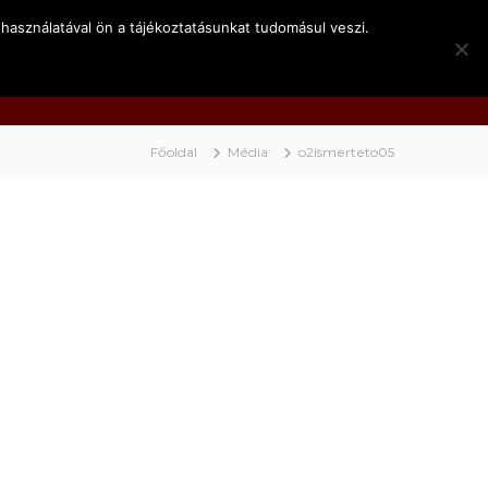
használatával ön a tájékoztatásunkat tudomásul veszi.
k
Kapcsolat
Video
BociNET
Főoldal
Média
o2ismerteto05