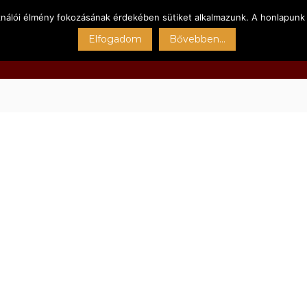
ználói élmény fokozásának érdekében sütiket alkalmazunk. A honlapunk 
Főoldal
Kert
Sportpályák
Szolgáltatásain
Elfogadom
Bővebben...