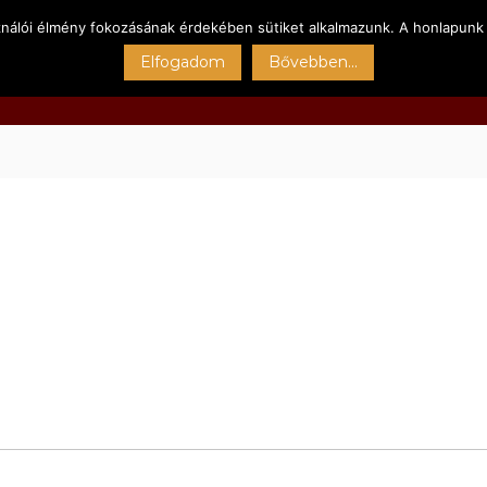
ználói élmény fokozásának érdekében sütiket alkalmazunk. A honlapunk 
Főoldal
Kert
Sportpályák
Szolgáltatásain
Elfogadom
Bővebben...