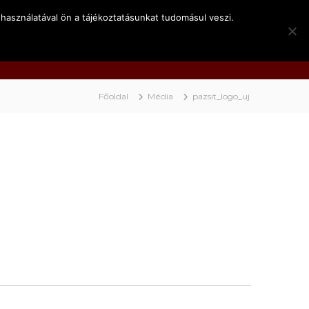
használatával ön a tájékoztatásunkat tudomásul veszi.
k
Kapcsolat
Video
BociNET
Főoldal
Média
pazsit_logo_uj