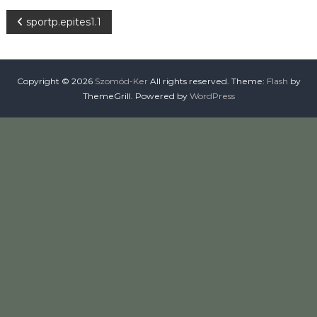
t
B
sportp.epites1.1
á
s
a
e
,
Ö
j
Copyright © 2026
Szomód-Ker
All rights reserved. Theme:
Flash
by
n
ThemeGrill. Powered by
WordPress
t
ö
e
z
é
g
s
e
y
z
é
s
n