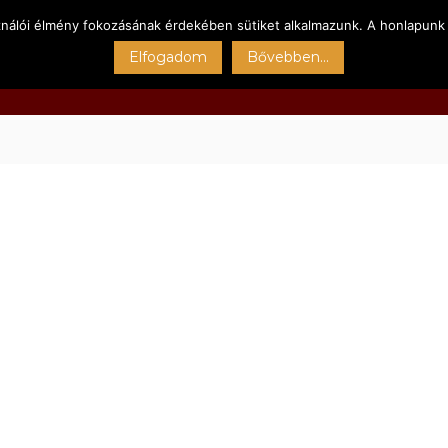
ználói élmény fokozásának érdekében sütiket alkalmazunk. A honlapunk 
Főoldal
Kert
Sportpályák
Szolgáltatásain
Elfogadom
Bővebben...