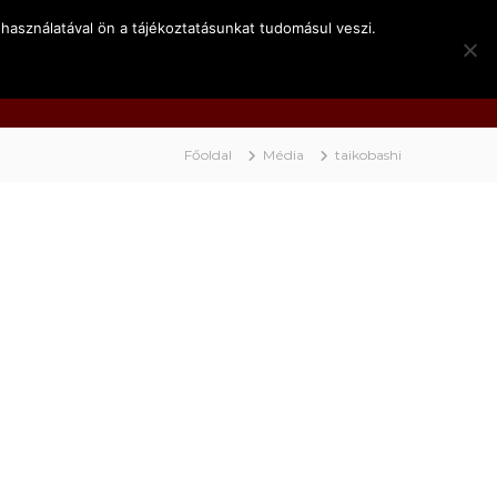
használatával ön a tájékoztatásunkat tudomásul veszi.
k
Kapcsolat
Video
BociNET
Főoldal
Média
taikobashi