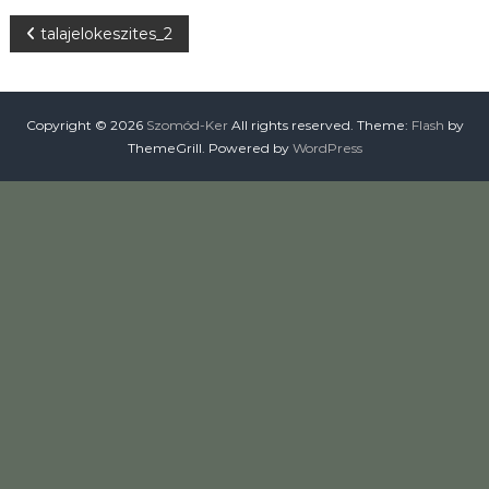
t
B
talajelokeszites_2
á
s
a
e
,
Ö
j
Copyright © 2026
Szomód-Ker
All rights reserved. Theme:
Flash
by
n
ThemeGrill. Powered by
WordPress
t
ö
e
z
é
g
s
e
y
z
é
s
n